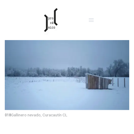
Ir
al
contenido
Gallinero nevado, Curacautín CL
018